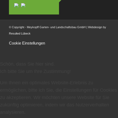
© Copyright - Meykopff Garten- und Landschaftsbau GmbH | Webdesign by
Resulted Lübeck
Cookie Einstellungen
Schön, dass Sie hier sind.
Ich bitte Sie um Ihre Zustimmung!
Um Ihnen ein optimales Website-Erlebnis zu
ermöglichen, bitte ich Sie, die Einstellungen für Cookies
zu akzeptieren. Wir möchten unsere Website für Sie
zukünftig optimieren, indem wir das Nutzerverhalten
analysieren.