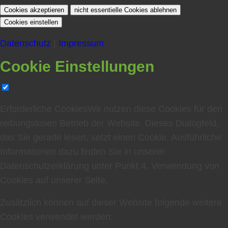
Cookies akzeptieren
nicht essentielle Cookies ablehnen
Cookies einstellen
Datenschutz
|
Impressum
Cookie Einstellungen
Erforderliche Cookies
Wir nutzen diese Cookies für den
reibungslosen Betrieb der Website. Dieses Dialogfeld,
das Sie gerade lesen, setzt einen Cookie. Ausführliche
Informationen dazu finden Sie in unserer
Datenschutzerklärung unter Punkt
4. Verwendung von
Cookies auf unserer Seite
.
Zusätzlich können auf dieser Website folgende weitere
Cookies verwendet werden: