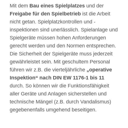
Mit dem
Bau eines Spielplatzes
und der
Freigabe für den Spielbetrieb
ist die Arbeit
nicht getan. Spielplatzkontrollen und -
inspektionen sind unerlässlich. Spielanlage und
Spielgeräte müssen hohen Anforderungen
gerecht werden und den Normen entsprechen.
Die Sicherheit der Spielgeräte muss jederzeit
gewährleistet sein. Mit geschultem Personal
führen wir z.B. die vierteljährliche
„operative
Inspektion“ nach DIN EW 1176-1 bis 11
durch. So können wir die Funktionsfähigkeit
aller Geräte und Anlagen sicherstellen und
technische Mängel (z.B. durch Vandalismus)
gegebenenfalls umgehend beseitigen.