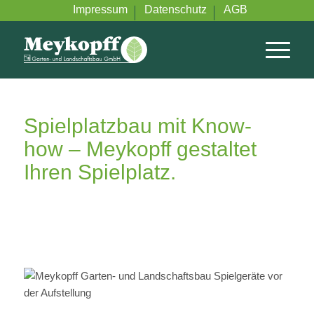
Impressum
Datenschutz
AGB
Spielplatzbau mit Know-
how – Meykopff gestaltet
Ihren Spielplatz.