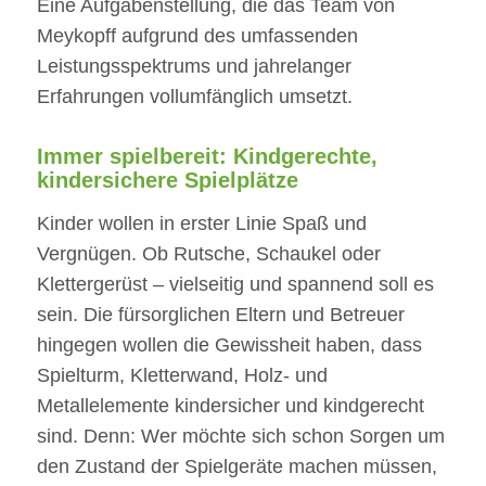
Eine Aufgabenstellung, die das Team von
Meykopff aufgrund des umfassenden
Leistungsspektrums und jahrelanger
Erfahrungen vollumfänglich umsetzt.
Immer spielbereit: Kindgerechte,
kindersichere Spielplätze
Kinder wollen in erster Linie Spaß und
Vergnügen. Ob Rutsche, Schaukel oder
Klettergerüst – vielseitig und spannend soll es
sein. Die fürsorglichen Eltern und Betreuer
hingegen wollen die Gewissheit haben, dass
Spielturm, Kletterwand, Holz- und
Metallelemente kindersicher und kindgerecht
sind. Denn: Wer möchte sich schon Sorgen um
den Zustand der Spielgeräte machen müssen,