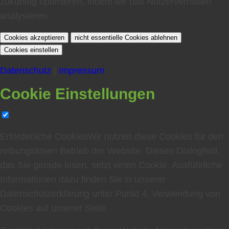
zukünftig optimieren, indem wir das Nutzerverhalten
analysieren.
Cookies akzeptieren
nicht essentielle Cookies ablehnen
Cookies einstellen
Datenschutz
|
Impressum
Cookie Einstellungen
Erforderliche Cookies
Wir nutzen diese Cookies für den
reibungslosen Betrieb der Website. Dieses Dialogfeld,
das Sie gerade lesen, setzt einen Cookie. Ausführliche
Informationen dazu finden Sie in unserer
Datenschutzerklärung unter Punkt
4. Verwendung von
Cookies auf unserer Seite
.