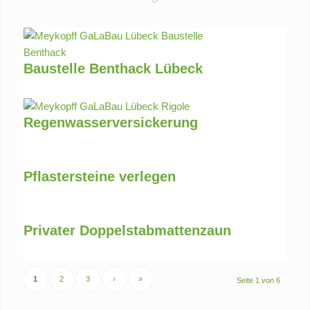
Baustelle Benthack Lübeck
Youngster-Baustelle
Regenwasserversickerung
Regenwassermanagement
Pflastersteine verlegen
alle gängigen Verlegemuster
Privater Doppelstabmattenzaun
professionelle Umzäunung
1
2
3
›
»
Seite 1 von 6