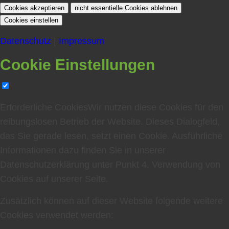
Cookies akzeptieren
nicht essentielle Cookies ablehnen
Cookies einstellen
Datenschutz
|
Impressum
Cookie Einstellungen
Erforderliche Cookies
Wir nutzen diese Cookies für den
reibungslosen Betrieb der Website. Dieses Dialogfeld,
das Sie gerade lesen, setzt einen Cookie. Ausführliche
Informationen dazu finden Sie in unserer
Datenschutzerklärung unter Punkt
4. Verwendung von
Cookies auf unserer Seite
.
Zusätzlich können auf dieser Website folgende weitere
Cookies verwendet werden: