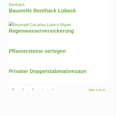
Baustelle Benthack Lübeck
Youngster-Baustelle
Regenwasserversickerung
Regenwassermanagement
Pflastersteine verlegen
alle gängigen Verlegemuster
Privater Doppelstabmattenzaun
professionelle Umzäunung
1
2
3
›
»
Seite 1 von 6