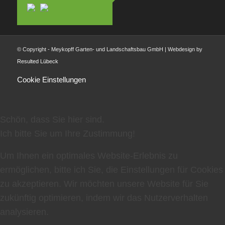
© Copyright - Meykopff Garten- und Landschaftsbau GmbH | Webdesign by
Resulted Lübeck
Cookie Einstellungen
Schön, dass Sie hier sind.
Ich bitte Sie um Ihre Zustimmung!
Um Ihnen ein optimales Website-Erlebnis zu
ermöglichen, bitte ich Sie, die Einstellungen für Cookies
zu akzeptieren. Wir möchten unsere Website für Sie
zukünftig optimieren, indem wir das Nutzerverhalten
analysieren.