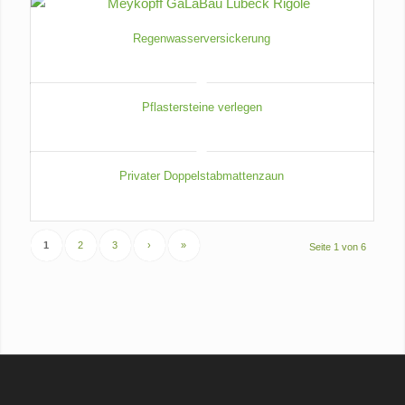
Regenwasserversickerung
Regenwassermanagement
Pflastersteine verlegen
alle gängigen Verlegemuster
Privater Doppelstabmattenzaun
professionelle Umzäunung
1
2
3
›
»
Seite 1 von 6