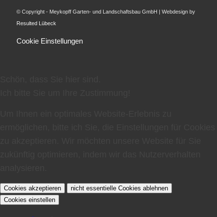
© Copyright - Meykopff Garten- und Landschaftsbau GmbH | Webdesign by
Resulted Lübeck
Cookie Einstellungen
Schön, dass Sie hier sind.
Ich bitte Sie um Ihre Zustimmung!
Um Ihnen ein optimales Website-Erlebnis zu
ermöglichen, bitte ich Sie, die Einstellungen für Cookies
zu akzeptieren. Wir möchten unsere Website für Sie
zukünftig optimieren, indem wir das Nutzerverhalten
analysieren.
Cookies akzeptieren
nicht essentielle Cookies ablehnen
Cookies einstellen