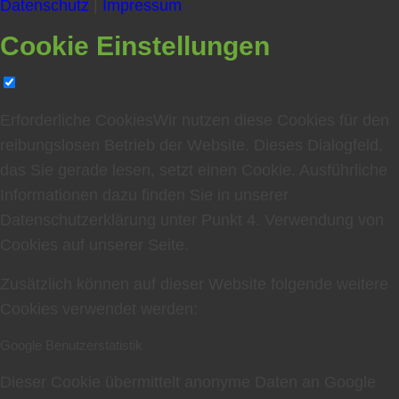
Datenschutz
|
Impressum
Cookie Einstellungen
Erforderliche Cookies
Wir nutzen diese Cookies für den
reibungslosen Betrieb der Website. Dieses Dialogfeld,
das Sie gerade lesen, setzt einen Cookie. Ausführliche
Informationen dazu finden Sie in unserer
Datenschutzerklärung unter Punkt
4. Verwendung von
Cookies auf unserer Seite
.
Zusätzlich können auf dieser Website folgende weitere
Cookies verwendet werden:
Google Benutzerstatistik
Dieser Cookie übermittelt anonyme Daten an Google